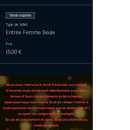
Vente expirée
Type de billet
Entrée Femme Seule
Prix
15,00 €
Nous nous réservons le droit d’autoriser la présence
d’hommes seuls strictement sélectionnées pour leurs
tenues et leurs comportements irréprochables,
aussi nous nous réservons le droit de refuser l’entrée à
toute personne ne correspondant pas au dress-code et /
ou ayant un comportement inadapté.
En cas de prépaiement en ligne, nous procèderons au
remboursement.