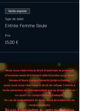
Vente expirée
Type de billet
Entrée Femme Seule
Prix
15,00 €
Nous nous réservons le droit d’autoriser la présence
d’hommes seuls strictement sélectionnées pour leurs
tenues et leurs comportements irréprochables,
aussi nous nous réservons le droit de refuser l’entrée à
toute personne ne correspondant pas au dress-code et /
ou ayant un comportement inadapté.
En cas de prépaiement en ligne, nous procèderons au
remboursement.
En cas d'annulation de votre part, aucun