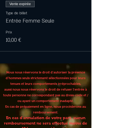
Vente expirée
Type de billet
Entrée Femme Seule
Prix
10,00 €
Nous nous réservons le droit d’autoriser la présence
d’hommes seuls strictement sélectionnées pour leurs
tenues et leurs comportements irréprochables,
aussi nous nous réservons le droit de refuser l’entrée à
toute personne ne correspondant pas au dress-code et /
ou ayant un comportement inadapté.
En cas de prépaiement en ligne, nous procèderons au
remboursement.
En cas d'annulation de votre part, aucun
remboursement ne sera effectué moins de