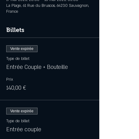
La Plage, 61 Rue du Bruscos, 64230 Sauvagnon,
France
Billets
Vente expirée
Type de billet
Entrée Couple + Bouteille
Prix
140,00 €
Vente expirée
Type de billet
Entrée couple