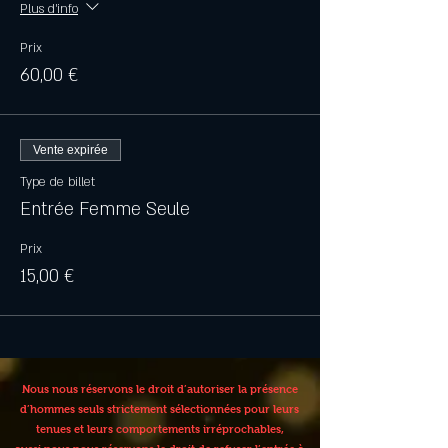
Plus d'info
Prix
60,00 €
Vente expirée
Type de billet
Entrée Femme Seule
Prix
15,00 €
Nous nous réservons le droit d’autoriser la présence
d’hommes seuls strictement sélectionnées pour leurs
tenues et leurs comportements irréprochables,