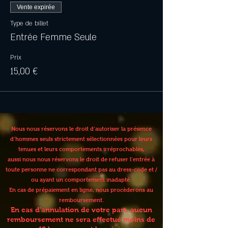
Vente expirée
Type de billet
Entrée Femme Seule
Prix
15,00 €
Nous nous réservons le droit d’autoriser la présence
d’hommes seuls strictement sélectionnées pour leurs
tenues et leurs comportements irréprochables,
aussi nous nous réservons le droit de refuser l’entrée à
toute personne ne correspondant pas au dress-code et /
ou ayant un comportement inadapté.
En cas de prépaiement en ligne, nous procèderons au
remboursement.
En cas d'annulation de votre part, aucun
remboursement ne sera effectué moins de