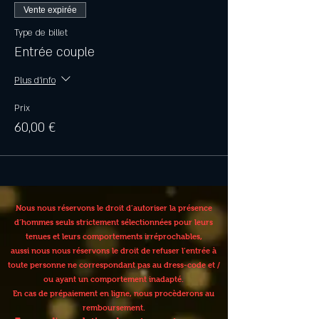
Vente expirée
Type de billet
Entrée couple
Plus d'info
Prix
60,00 €
Nous nous réservons le droit d’autoriser la présence
d’hommes seuls strictement sélectionnées pour leurs
tenues et leurs comportements irréprochables,
aussi nous nous réservons le droit de refuser l’entrée à
toute personne ne correspondant pas au dress-code et /
ou ayant un comportement inadapté.
En cas de prépaiement en ligne, nous procèderons au
remboursement.