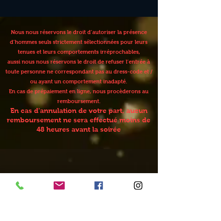
Nous nous réservons le droit d’autoriser la présence
d’hommes seuls strictement sélectionnées pour leurs
tenues et leurs comportements irréprochables,
aussi nous nous réservons le droit de refuser l’entrée à
toute personne ne correspondant pas au dress-code et /
ou ayant un comportement inadapté.
En cas de prépaiement en ligne, nous procèderons au
remboursement.
En cas d'annulation de votre part, aucun
remboursement ne sera effectué moins de
48 heures avant la soirée