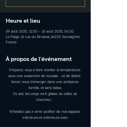
Heure et lieu
09 août 2025, 21:00 – 10 août 2025, 04:30
La Plage, 61 rue du Bruscos, 64230 Sauvagnon,
France
À propos de l'événement
Préparez vous à faire monter la température 
sous une avalanche de mousse... et de désirs. 
Venez vous immerger dans une ambiance 
torride, et sans taboo.
Ce soir, les corps vont glisser, se coller, se 
chercher... 
N’hésitez pas à venir profiter de nos espaces 
intérieurs et extérieurs avec: