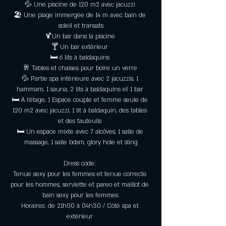
💦 Une piscine de 120 m2 avec jacuzzi 
🏖️ Une plage immergée de 14 m avec bain de 
soleil et transats
🍹Un bar dans la piscine 
🍸 Un bar extérieur 
🛏️ 6 lits à baldaquins 
🥂 Tables et chaises pour boire un verre 
💦 Partie spa intérieure avec 2 jacuzzis, 1 
hammam, 1 sauna, 2 lits à baldaquins et 1 bar 
🛏️ À l’étage, 1 Espace couple et femme seule de 
120 m2 avec jacuzzi, 1 lit à baldaquin, des tables 
et des fauteuils 
🛏️ Un espace mixte avec 7 alcôves, 1 salle de 
massage, 1 salle bdsm, glory hole et sling
Dress code: 
Tenue sexy pour les femmes et tenue correcte 
pour les hommes, serviette et pareo et maillot de 
bain sexy pour les femmes.
Horaires: de 21h00 à 04h30 / Côté spa et 
extérieur 