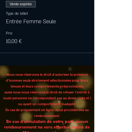
Vente expirée
Type de billet
Entrée Femme Seule
Prix
10,00 €
Nous nous réservons le droit d’autoriser la présence
d’hommes seuls strictement sélectionnées pour leurs
tenues et leurs comportements irréprochables,
aussi nous nous réservons le droit de refuser l’entrée à
toute personne ne correspondant pas au dress-code et /
ou ayant un comportement inadapté.
En cas de prépaiement en ligne, nous procèderons au
remboursement.
En cas d'annulation de votre part, aucun
remboursement ne sera effectué moins de