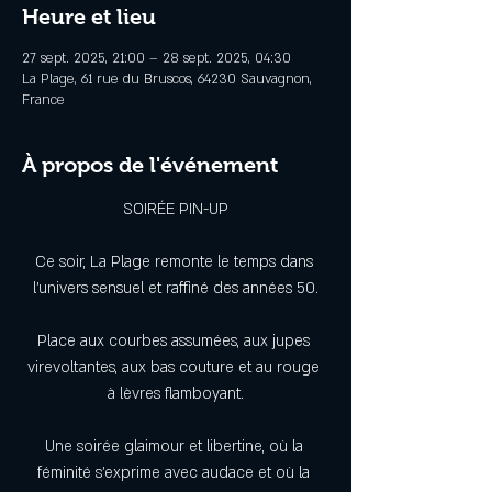
Heure et lieu
27 sept. 2025, 21:00 – 28 sept. 2025, 04:30
La Plage, 61 rue du Bruscos, 64230 Sauvagnon,
France
À propos de l'événement
SOIRÉE PIN-UP
Ce soir, La Plage remonte le temps dans 
l’univers sensuel et raffiné des années 50.
Place aux courbes assumées, aux jupes 
virevoltantes, aux bas couture et au rouge 
à lèvres flamboyant.
Une soirée glaimour et libertine, où la 
féminité s’exprime avec audace et où la 