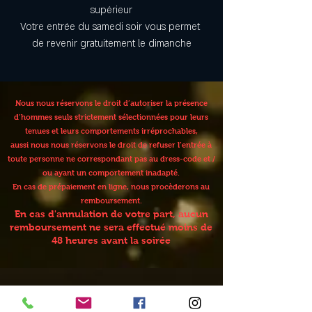
supérieur
Votre entrée du samedi soir vous permet 
de revenir gratuitement le dimanche
Nous nous réservons le droit d’autoriser la présence
d’hommes seuls strictement sélectionnées pour leurs
tenues et leurs comportements irréprochables,
aussi nous nous réservons le droit de refuser l’entrée à
toute personne ne correspondant pas au dress-code et /
ou ayant un comportement inadapté.
En cas de prépaiement en ligne, nous procèderons au
remboursement.
En cas d'annulation de votre part, aucun
remboursement ne sera effectué moins de
48 heures avant la soirée