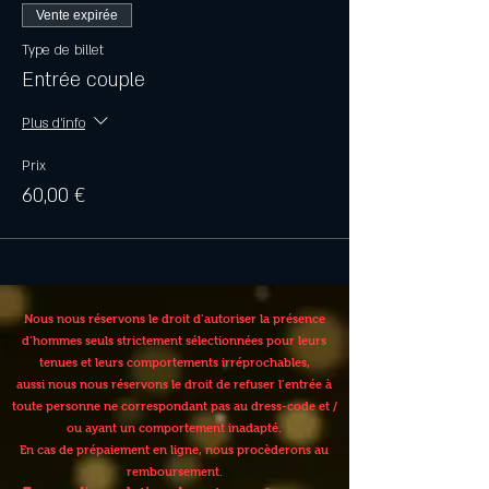
Vente expirée
Type de billet
Entrée couple
Plus d'info
Prix
60,00 €
Nous nous réservons le droit d’autoriser la présence
d’hommes seuls strictement sélectionnées pour leurs
tenues et leurs comportements irréprochables,
aussi nous nous réservons le droit de refuser l’entrée à
toute personne ne correspondant pas au dress-code et /
ou ayant un comportement inadapté.
En cas de prépaiement en ligne, nous procèderons au
remboursement.