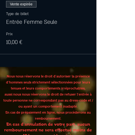
Vente expirée
Type de billet
Entrée Femme Seule
Prix
10,00 €
Nous nous réservons le droit d’autoriser la présence
d’hommes seuls strictement sélectionnées pour leurs
tenues et leurs comportements irréprochables,
aussi nous nous réservons le droit de refuser l’entrée à
toute personne ne correspondant pas au dress-code et /
ou ayant un comportement inadapté.
En cas de prépaiement en ligne, nous procèderons au
remboursement.
En cas d'annulation de votre part, aucun
remboursement ne sera effectué moins de