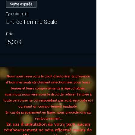
Vente expirée
Type de billet
Entrée Femme Seule
Prix
15,00 €
Nous nous réservons le droit d’autoriser la présence
d’hommes seuls strictement sélectionnées pour leurs
tenues et leurs comportements irréprochables,
aussi nous nous réservons le droit de refuser l’entrée à
toute personne ne correspondant pas au dress-code et /
ou ayant un comportement inadapté.
En cas de prépaiement en ligne, nous procèderons au
remboursement.
En cas d'annulation de votre part, aucun
remboursement ne sera effectué moins de