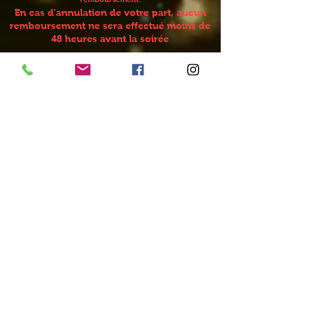
En cas d'annulation de votre part, aucun
remboursement ne sera effectué moins de
48 heures avant la soirée