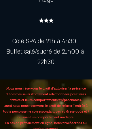
★★★
Côté SPA de 21h à 4h30  
Buffet salé/sucré de 21h00 à 
22h30
Nous nous réservons le droit d’autoriser la présence
d’hommes seuls strictement sélectionnées pour leurs
tenues et leurs comportements irréprochables,
aussi nous nous réservons le droit de refuser l’entrée à
toute personne ne correspondant pas au dress-code et /
ou ayant un comportement inadapté.
En cas de prépaiement en ligne, nous procèderons au
remboursement.