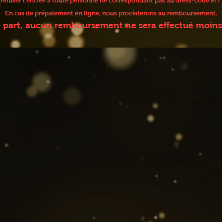
e refuser l’entrée à toute personne ne correspondant pas au dress-code et
En cas de prépaiement en ligne, nous procèderons au remboursement.
e part, aucun remboursement ne sera effectué moins 