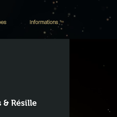
ées
Informations
 & Résille