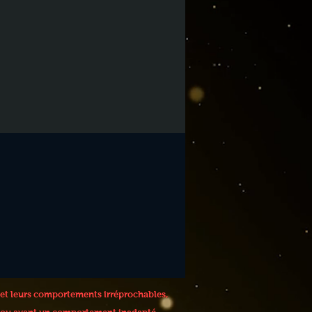
 et leurs comportements irréprochables,