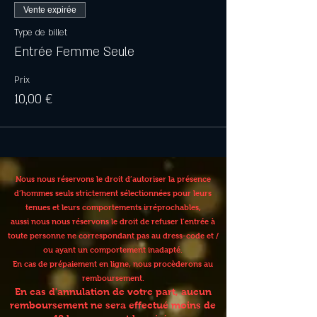
Vente expirée
Type de billet
Entrée Femme Seule
Prix
10,00 €
Nous nous réservons le droit d’autoriser la présence
d’hommes seuls strictement sélectionnées pour leurs
tenues et leurs comportements irréprochables,
aussi nous nous réservons le droit de refuser l’entrée à
toute personne ne correspondant pas au dress-code et /
ou ayant un comportement inadapté.
En cas de prépaiement en ligne, nous procèderons au
remboursement.
En cas d'annulation de votre part, aucun
remboursement ne sera effectué moins de