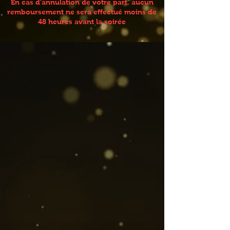
En cas d'annulation de votre part, aucun
remboursement ne sera effectué moins de
48 heures avant la soirée