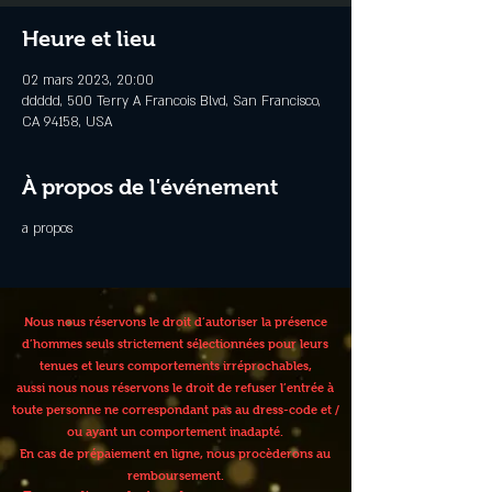
Heure et lieu
02 mars 2023, 20:00
ddddd, 500 Terry A Francois Blvd, San Francisco,
CA 94158, USA
À propos de l'événement
a propos
Nous nous réservons le droit d’autoriser la présence
d’hommes seuls strictement sélectionnées pour leurs
tenues et leurs comportements irréprochables,
aussi nous nous réservons le droit de refuser l’entrée à
toute personne ne correspondant pas au dress-code et /
ou ayant un comportement inadapté.
En cas de prépaiement en ligne, nous procèderons au
remboursement.